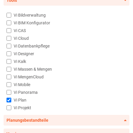
Tools
Vi Bildverwaltung
Vi BIM Konfigurator
Vi CAS
Vi Cloud
Vi Datenbankpflege
Vi Designer
Vi Kalk
Vi Massen & Mengen
Vi MengenCloud
Vi Mobile
Vi Panorama
Vi Plan
Vi Projekt
Planungsbestandteile