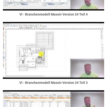
... in Wänden
Räume
Beheizung
Vi - Branchenmodell Massiv Version 24 Teil 4
Bodenflächen
Dachschrägflächen
Deckenflächen
Elektroausstattung
Estrich
Sanitärausstattung
Wandflächen
Sanitär
Sanitärausstattung
Sanitärinstallation
Säulen / Stützen
Vi - Branchenmodell Massiv Version 24 Teil 3
Holzstützen
Massivstützen
Säulen
Stahlstützen