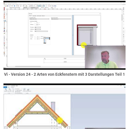
Decken
Bodenplatten
Decken neben dem Haus
Haupgeschossdecken
Ringanker
Spitzboden
Staffelgeschosse
versetzte Ebenen
Elektro
Elektroanschlüsse
Vi - Version 24 - 2 Arten von Eckfenstern mit 3 Darstellungen Teil 1
Elektroausstattung
Elektroinstallation
Fassaden
Deckenuntersichten
Faschen
Fassadenteilflächen
Gaubenfassade