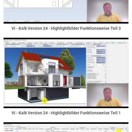
Grenadierschichten
Sockel
Fundamentierung
... unter dem Haus
Vi - Kalk Version 24 - Highlightbilder Funktionsweise Teil 3
... unter dem Keller
... unter Nebengebäuden
... unter Stützen / Säulen
... unter Wänden
Gauben
Dreiecks- / Spitzgaube
Flachdachgaube
Krüppelwlamgaube
Satteldachgaube
Schleppgaube
Tonnengaube
Vi - Kalk Version 24 - Highlightbilder Funktionsweise Teil 1
Trapezgaube
Walmgaube