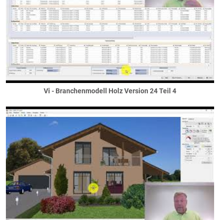
Schornsteine / Kamine
Abgasschächte
Edelstahlaußenkamine
Kamine
Schornsteine
Solaranlagen
Solarstrom
Vi - Branchenmodell Holz Version 24 Teil 4
Solarwasser
Sonnenschutz
Jalousetten / Raffstores
Klappläden
Rollläden
Schiebeläden
Terrassen
Träger / Unterzüge
Durchgänge/Löcher
nicht sichtbare Unterzüge