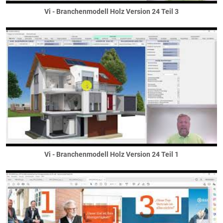
sichtbare Unterzüge
Vi - Branchenmodell Holz Version 24 Teil 3
Stahlträger
Treppen
Außentreppen
Geländetreppen
Innentreppen
Übungspläne
Vi Plot
Wände
Außenwände
Gaubenwände
Gebäudetrennwände
Vi - Branchenmodell Holz Version 24 Teil 1
Innenwände
Installationswände / Vorwandinstallationen
Kellerwände
Verkofferungswände / Wangen
Wandscheiben