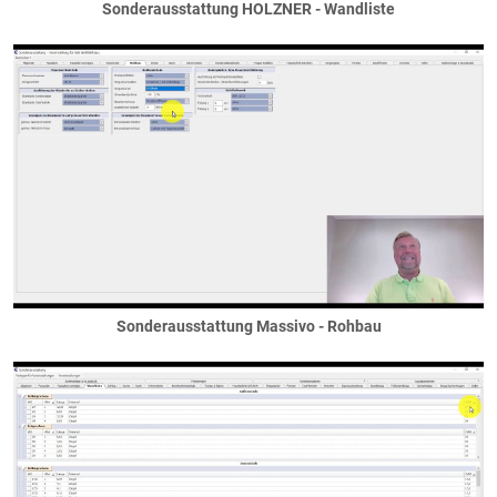
Sonderverglasungen
Sonderausstattung HOLZNER - Wandliste
Sprossen
Terrassentüren
Bemusterung / Symbole
Dächer
Anbauten
Binderdach
Dachkasten
Dachüberstand
Entwässerung
Flachdächer
Flachdach als Dach
Sonderausstattung Massivo - Rohbau
Flachdach als Decke
Gründächer
Garagendach
Giebel
Flachdachgiebel