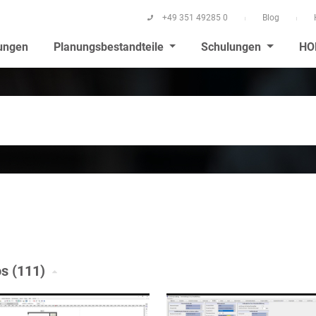
+49 351 49285 0
Blog
ungen
Planungsbestandteile
Schulungen
HO
s (111)