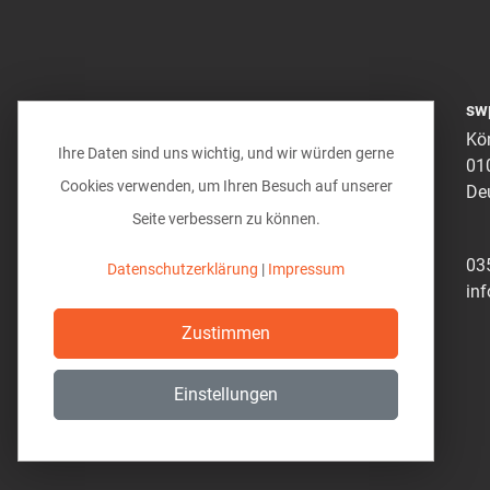
Quergiebel
Schleppdachgiebel
Tonnengiebel
sw
Zwerchgiebel
Kö
Glasdach
Ihre Daten sind uns wichtig, und wir würden gerne
01
Kaltdach
Cookies verwenden, um Ihren Besuch auf unserer
De
Krüppelwalmdächer
Seite verbessern zu können.
Mansarddächer
Pultdächer
03
Datenschutzerklärung
|
Impressum
Schleppdach
in
versetzte Pultdächer
Zustimmen
Ringanker
Satteldächer
Einstellungen
Spitzboden
Tonnendächer
Walm- / Zeltdächer
Darstellung