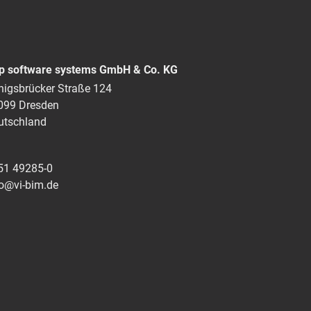
p software systems GmbH & Co. KG
nigsbrücker Straße 124
099 Dresden
utschland
51 49285-0
fo@vi-bim.de