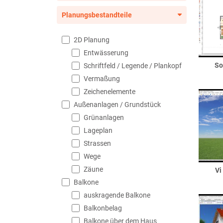
Planungsbestandteile
2D Planung
Entwässerung
So
Schriftfeld / Legende / Plankopf
Vermaßung
Zeichenelemente
Außenanlagen / Grundstück
Grünanlagen
Lageplan
Strassen
Wege
Zäune
Vi
Balkone
auskragende Balkone
Balkonbelag
Balkone über dem Haus