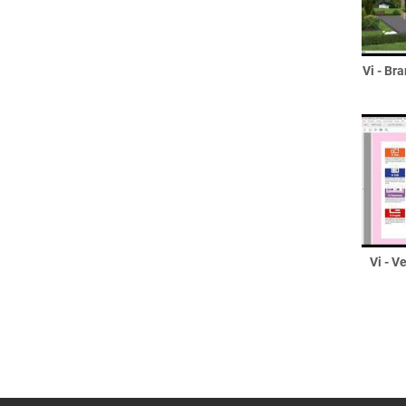
Sonderverglasungen
Sprossen
Terrassentüren
Vi - Br
Bemusterung / Symbole
Dächer
Anbauten
Binderdach
Dachkasten
Dachüberstand
Entwässerung
Flachdächer
Flachdach als Dach
Vi - V
Flachdach als Decke
Gründächer
Garagendach
Giebel
Flachdachgiebel
Friesengiebel