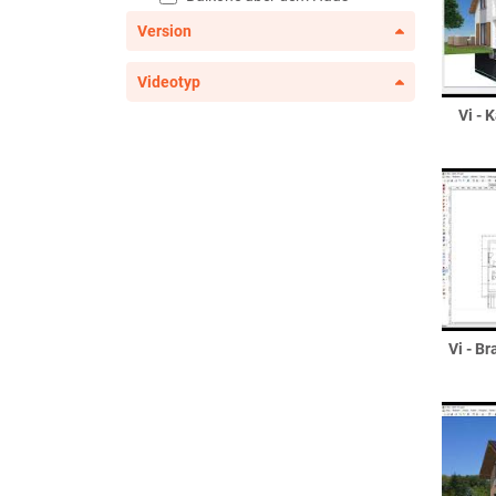
Balkonentwässerung
Version
Balkongeländer
Videotyp
französische Balkone
Bauelemente
Vi - 
Dachflächenfenster
Eckfenster
Eckterrassentür
erweiterte
Fenster/Sonderfenster
Fenster
Flachdachfenster
Garagentore
Vi - B
Haustüren
Haustürseitenteile
Innentüren
Lichtschächte
Raumteiler und Sichtfachwerk