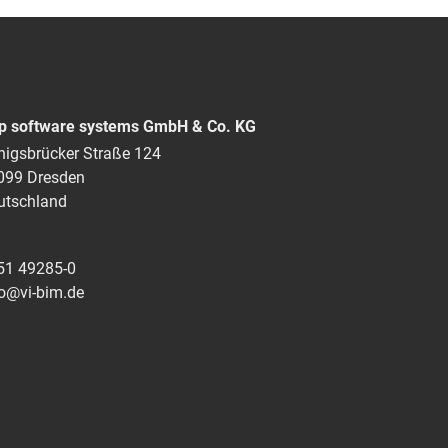
p software systems GmbH & Co. KG
nigsbrücker Straße 124
099 Dresden
utschland
51 49285-0
fo@vi-bim.de