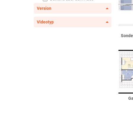
Balkonentwässerung
Version
Balkongeländer
Videotyp
französische Balkone
Bauelemente
Sonder
Dachflächenfenster
Eckfenster
Eckterrassentür
erweiterte
Fenster/Sonderfenster
Fenster
Flachdachfenster
Garagentore
Haustüren
Ga
Haustürseitenteile
Innentüren
Lichtschächte
Raumteiler und Sichtfachwerk