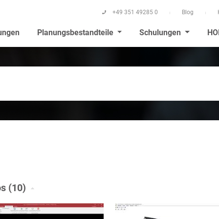
+49 351 49285 0
Blog
ungen
Planungsbestandteile
Schulungen
HO
s (10)