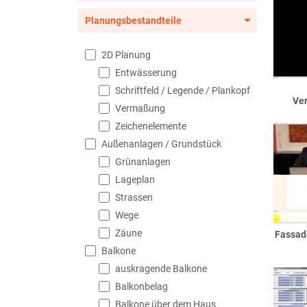
Planungsbestandteile
2D Planung
Entwässerung
Schriftfeld / Legende / Plankopf
Ve
Vermaßung
Zeichenelemente
Außenanlagen / Grundstück
Grünanlagen
Lageplan
Strassen
Wege
Zäune
Fassad
Balkone
auskragende Balkone
Balkonbelag
Balkone über dem Haus