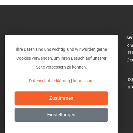
Sonderverglasungen
Sprossen
Terrassentüren
Bemusterung / Symbole
Dächer
sw
Anbauten
Kö
Binderdach
Ihre Daten sind uns wichtig, und wir würden gerne
01
Dachkasten
Cookies verwenden, um Ihren Besuch auf unserer
De
Dachüberstand
Seite verbessern zu können.
Entwässerung
Flachdächer
03
Datenschutzerklärung
|
Impressum
Flachdach als Dach
in
Flachdach als Decke
Zustimmen
Gründächer
Garagendach
Einstellungen
Giebel
Flachdachgiebel
Friesengiebel