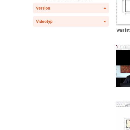
Balkonentwässerung
Version
Balkongeländer
Videotyp
französische Balkone
Bauelemente
Was is
Dachflächenfenster
Eckfenster
Eckterrassentür
erweiterte
Fenster/Sonderfenster
Fenster
Flachdachfenster
Garagentore
Haustüren
Haustürseitenteile
Innentüren
Lichtschächte
Raumteiler und Sichtfachwerk