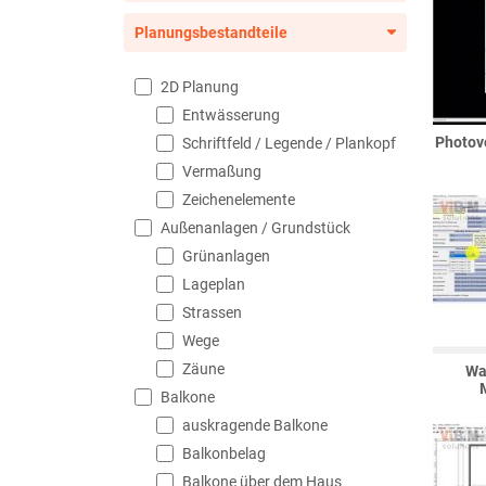
Planungsbestandteile
2D Planung
Entwässerung
Photov
Schriftfeld / Legende / Plankopf
Vermaßung
Zeichenelemente
Außenanlagen / Grundstück
Grünanlagen
Lageplan
Strassen
Wege
Zäune
Wa
Balkone
auskragende Balkone
Balkonbelag
Balkone über dem Haus