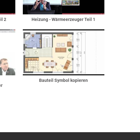
il 2
Heizung - Wärmeerzeuger Teil 1
Bauteil Symbol kopieren
er