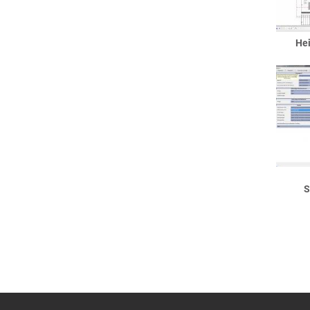
Sonderverglasungen
Sprossen
Terrassentüren
Hei
Bemusterung / Symbole
Dächer
Anbauten
Binderdach
Dachkasten
Dachüberstand
Entwässerung
Flachdächer
S
Flachdach als Dach
Flachdach als Decke
Gründächer
Garagendach
Giebel
Flachdachgiebel
Friesengiebel