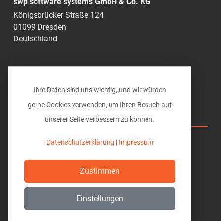
swp software systems GmbH & Co. KG
Königsbrücker Straße 124
01099 Dresden
Deutschland
0351 49285-0
info@vi-bim.de
Ihre Daten sind uns wichtig, und wir würden
gerne Cookies verwenden, um Ihren Besuch auf
Vi BIM solutions
unserer Seite verbessern zu können.
Hilfe
Datenschutzerklärung
|
Impressum
Download
Zustimmen
Datenschutz
Einstellungen
Impressum