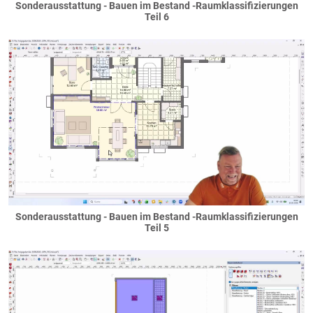
Sonderverglasungen
Sonderausstattung - Bauen im Bestand -Raumklassifizierungen
Teil 6
Sprossen
Terrassentüren
Bemusterung / Symbole
Dächer
Anbauten
Binderdach
Dachkasten
Dachüberstand
Entwässerung
Flachdächer
Flachdach als Dach
Sonderausstattung - Bauen im Bestand -Raumklassifizierungen
Flachdach als Decke
Teil 5
Gründächer
Garagendach
Giebel
Flachdachgiebel