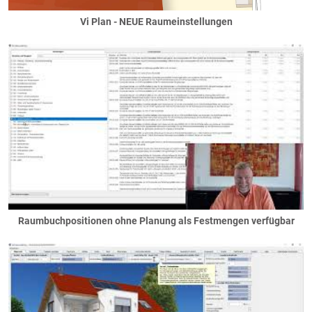
Gelände
Vi Plan - NEUE Raumeinstellungen
ebenes Gelände
Erdarbeiten
Hanglage
Geländer
automatische Absturtzgeländer
Balkongeländer
französische Balkone
freie Geländer
Gerüst
Haustechnik
Heizung
Raumbuchpositionen ohne Planung als Festmengen verfügbar
Lüftung
Speichertechnik
Löcher
... in Dächern
... in Decken