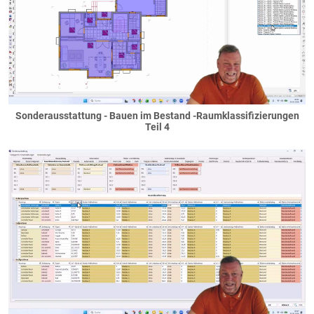
Friesengiebel
Quergiebel
Schleppdachgiebel
Tonnengiebel
Zwerchgiebel
Glasdach
Kaltdach
Sonderausstattung - Bauen im Bestand -Raumklassifizierungen
Teil 4
Krüppelwalmdächer
Mansarddächer
Pultdächer
Schleppdach
versetzte Pultdächer
Ringanker
Satteldächer
Spitzboden
Tonnendächer
Walm- / Zeltdächer
Darstellung