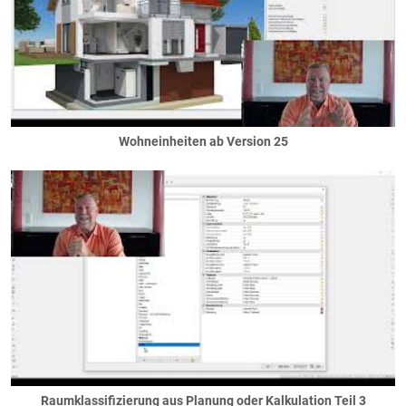
... in Wänden
Räume
Beheizung
Bodenflächen
Dachschrägflächen
Deckenflächen
Wohneinheiten ab Version 25
Elektroausstattung
Estrich
Sanitärausstattung
Wandflächen
Sanitär
Sanitärausstattung
Sanitärinstallation
Säulen / Stützen
Holzstützen
Massivstützen
Säulen
Raumklassifizierung aus Planung oder Kalkulation Teil 3
Stahlstützen