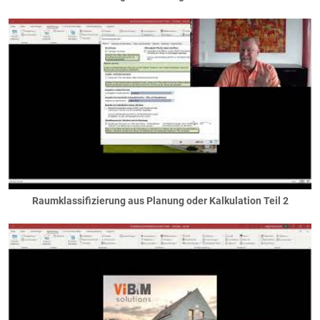
Schornsteine / Kamine
Abgasschächte
Edelstahlaußenkamine
Kamine
Schornsteine
Solaranlagen
Solarstrom
Solarwasser
Sonnenschutz
Jalousetten / Raffstores
Raumklassifizierung aus Planung oder Kalkulation Teil 2
Klappläden
Rollläden
Schiebeläden
Terrassen
Träger / Unterzüge
Durchgänge/Löcher
nicht sichtbare Unterzüge