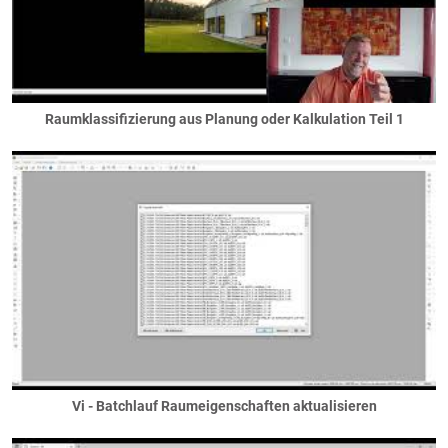
sichtbare Unterzüge
Stahlträger
Treppen
Außentreppen
Raumklassifizierung aus Planung oder Kalkulation Teil 1
Geländetreppen
Innentreppen
Übungspläne
Vi Plot
Wände
Außenwände
Gaubenwände
Gebäudetrennwände
Innenwände
Installationswände / Vorwandinstallationen
Kellerwände
Vi - Batchlauf Raumeigenschaften aktualisieren
Verkofferungswände / Wangen
Wandscheiben