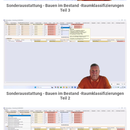
Sonderausstattung - Bauen im Bestand -Raumklassifizierungen
Decken
Teil 3
Bodenplatten
Decken neben dem Haus
Haupgeschossdecken
Ringanker
Spitzboden
Staffelgeschosse
versetzte Ebenen
Elektro
Elektroanschlüsse
Elektroausstattung
Elektroinstallation
Sonderausstattung - Bauen im Bestand -Raumklassifizierungen
Fassaden
Teil 2
Deckenuntersichten
Faschen
Fassadenteilflächen
Gaubenfassade