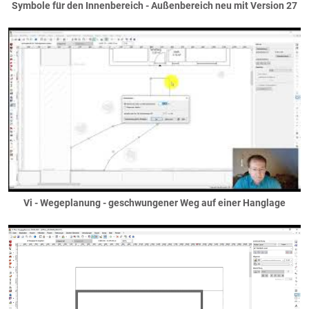
Sonderverglasungen
Symbole für den Innenbereich - Außenbereich neu mit Version 27
Sprossen
Terrassentüren
Bemusterung / Symbole
Dächer
Anbauten
Binderdach
Dachkasten
Dachüberstand
Entwässerung
Flachdächer
Flachdach als Dach
Vi - Wegeplanung - geschwungener Weg auf einer Hanglage
Flachdach als Decke
Gründächer
Garagendach
Giebel
Flachdachgiebel