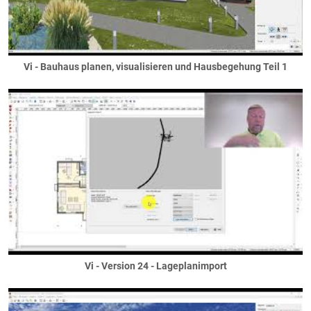
Grenadierschichten
Sockel
Fundamentierung
... unter dem Haus
Vi - Bauhaus planen, visualisieren und Hausbegehung Teil 1
... unter dem Keller
... unter Nebengebäuden
... unter Stützen / Säulen
... unter Wänden
Gauben
Dreiecks- / Spitzgaube
Flachdachgaube
Krüppelwlamgaube
Satteldachgaube
Schleppgaube
Tonnengaube
Vi - Version 24 - Lageplanimport
Trapezgaube
Walmgaube