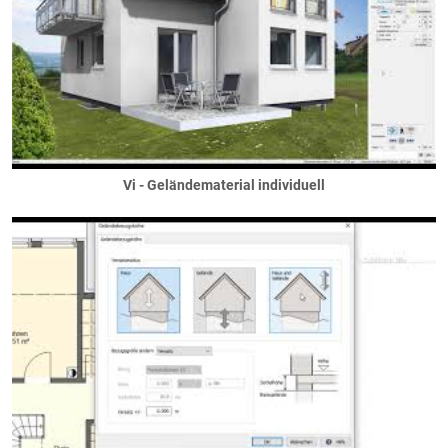
Schornsteine / Kamine
Abgasschächte
Edelstahlaußenkamine
Kamine
Schornsteine
Solaranlagen
Solarstrom
Vi - Geländematerial individuell
Solarwasser
Sonnenschutz
Jalousetten / Raffstores
Klappläden
Rollläden
Schiebeläden
Terrassen
Träger / Unterzüge
Durchgänge/Löcher
nicht sichtbare Unterzüge