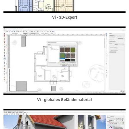
... in Wänden
Räume
Beheizung
Vi - 3D-Export
Bodenflächen
Dachschrägflächen
Deckenflächen
Elektroausstattung
Estrich
Sanitärausstattung
Wandflächen
Sanitär
Sanitärausstattung
Sanitärinstallation
Säulen / Stützen
Vi - globales Geländematerial
Holzstützen
Massivstützen
Säulen
Stahlstützen