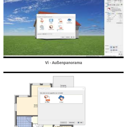
Gelände
ebenes Gelände
Erdarbeiten
Hanglage
Geländer
automatische Absturtzgeländer
Balkongeländer
französische Balkone
freie Geländer
Vi - Außenpanorama
Gerüst
Haustechnik
Heizung
Lüftung
Speichertechnik
Löcher
... in Dächern
... in Decken