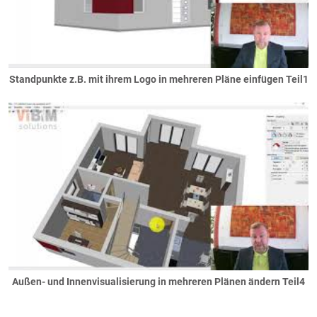
Standpunkte z.B. mit ihrem Logo in mehreren Pläne einfügen Teil1
Außen- und Innenvisualisierung in mehreren Plänen ändern Teil4