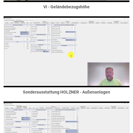
sichtbare Unterzüge
Vi - Geländebezugshöhe
Stahlträger
Treppen
Außentreppen
Geländetreppen
Innentreppen
Übungspläne
Vi Plot
Wände
Außenwände
Gaubenwände
Gebäudetrennwände
Sonderausstattung HOLZNER - Außenanlagen
Innenwände
Installationswände / Vorwandinstallationen
Kellerwände
Verkofferungswände / Wangen
Wandscheiben