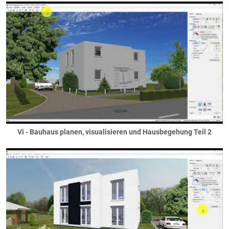
Decken
Bodenplatten
Decken neben dem Haus
Haupgeschossdecken
Ringanker
Spitzboden
Staffelgeschosse
versetzte Ebenen
Elektro
Elektroanschlüsse
Vi - Bauhaus planen, visualisieren und Hausbegehung Teil 2
Elektroausstattung
Elektroinstallation
Fassaden
Deckenuntersichten
Faschen
Fassadenteilflächen
Gaubenfassade