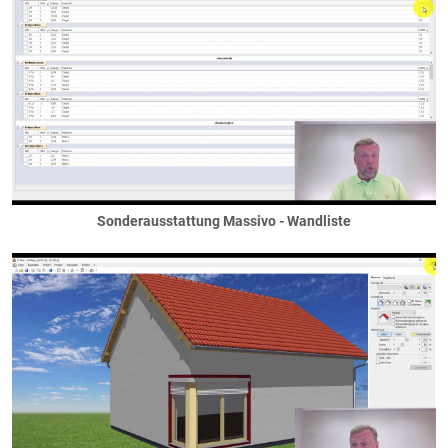
Gelände
ebenes Gelände
Erdarbeiten
Hanglage
Geländer
automatische Absturtzgeländer
Balkongeländer
französische Balkone
freie Geländer
Sonderausstattung Massivo - Wandliste
Gerüst
Haustechnik
Heizung
Lüftung
Speichertechnik
Löcher
... in Dächern
... in Decken