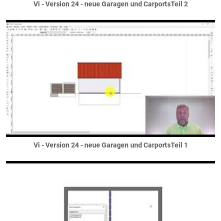
Sonderverglasungen
Vi - Version 24 - neue Garagen und CarportsTeil 2
Sprossen
Terrassentüren
Bemusterung / Symbole
Dächer
Anbauten
Binderdach
Dachkasten
Dachüberstand
Entwässerung
Flachdächer
Flachdach als Dach
Vi - Version 24 - neue Garagen und CarportsTeil 1
Flachdach als Decke
Gründächer
Garagendach
Giebel
Flachdachgiebel