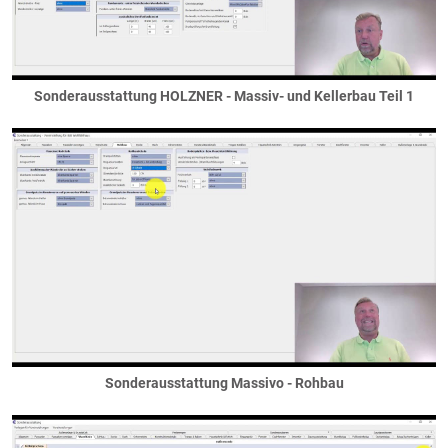
Grenadierschichten
Sockel
Fundamentierung
... unter dem Haus
Sonderausstattung HOLZNER - Massiv- und Kellerbau Teil 1
... unter dem Keller
... unter Nebengebäuden
... unter Stützen / Säulen
... unter Wänden
Gauben
Dreiecks- / Spitzgaube
Flachdachgaube
Krüppelwlamgaube
Satteldachgaube
Schleppgaube
Tonnengaube
Sonderausstattung Massivo - Rohbau
Trapezgaube
Walmgaube