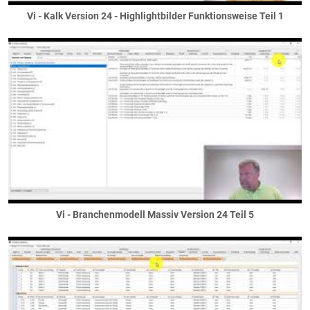
sichtbare Unterzüge
Vi - Kalk Version 24 - Highlightbilder Funktionsweise Teil 1
Stahlträger
Treppen
Außentreppen
Geländetreppen
Innentreppen
Übungspläne
Vi Plot
Wände
Außenwände
Gaubenwände
Gebäudetrennwände
Vi - Branchenmodell Massiv Version 24 Teil 5
Innenwände
Installationswände / Vorwandinstallationen
Kellerwände
Verkofferungswände / Wangen
Wandscheiben