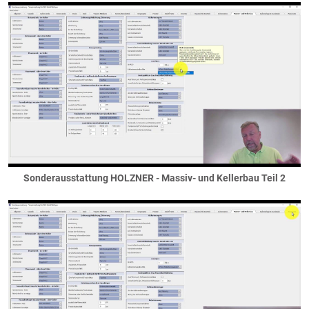
Decken
Bodenplatten
Decken neben dem Haus
Haupgeschossdecken
Ringanker
Spitzboden
Staffelgeschosse
versetzte Ebenen
Elektro
Elektroanschlüsse
Sonderausstattung HOLZNER - Massiv- und Kellerbau Teil 2
Elektroausstattung
Elektroinstallation
Fassaden
Deckenuntersichten
Faschen
Fassadenteilflächen
Gaubenfassade