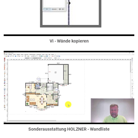
Friesengiebel
Quergiebel
Schleppdachgiebel
Tonnengiebel
Zwerchgiebel
Glasdach
Vi - Wände kopieren
Kaltdach
Krüppelwalmdächer
Mansarddächer
Pultdächer
Schleppdach
versetzte Pultdächer
Ringanker
Satteldächer
Spitzboden
Tonnendächer
Walm- / Zeltdächer
Sonderausstattung HOLZNER - Wandliste
Darstellung