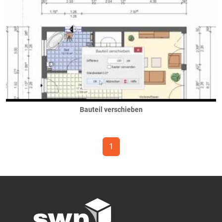
Gelände
ebenes Gelände
Erdarbeiten
Hanglage
Geländer
automatische Absturtzgeländer
Balkongeländer
französische Balkone
freie Geländer
Bauteil verschieben
Gerüst
Haustechnik
1
Heizung
Lüftung
Speichertechnik
Löcher
... in Dächern
... in Decken