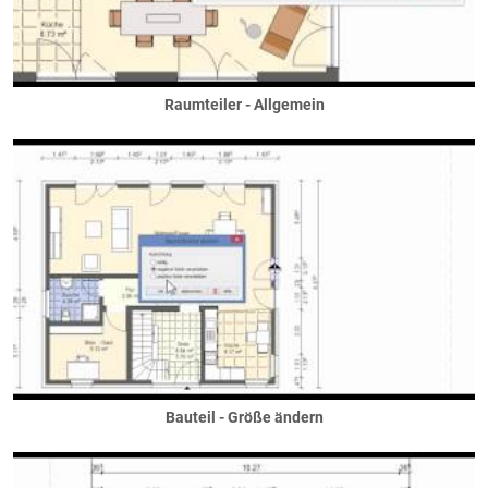
Grenadierschichten
Sockel
Fundamentierung
... unter dem Haus
Raumteiler - Allgemein
... unter dem Keller
... unter Nebengebäuden
... unter Stützen / Säulen
... unter Wänden
Gauben
Dreiecks- / Spitzgaube
Flachdachgaube
Krüppelwlamgaube
Satteldachgaube
Schleppgaube
Tonnengaube
Bauteil - Größe ändern
Trapezgaube
Walmgaube