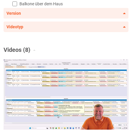
Balkone über dem Haus
Balkonentwässerung
Version
Balkongeländer
Videotyp
französische Balkone
Bauelemente
Dachflächenfenster
Videos (8)
Eckfenster
Eckterrassentür
erweiterte Fenster/Sonderfenster
Fenster
Flachdachfenster
Garagentore
Haustüren
Haustürseitenteile
Innentüren
Lichtschächte
Raumteiler und Sichtfachwerk