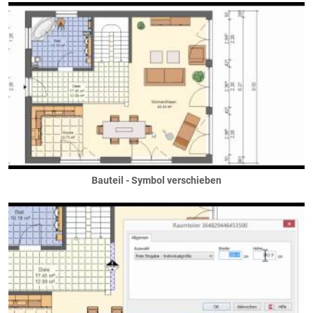
Decken
Bodenplatten
Decken neben dem Haus
Haupgeschossdecken
Ringanker
Spitzboden
Staffelgeschosse
versetzte Ebenen
Elektro
Elektroanschlüsse
Bauteil - Symbol verschieben
Elektroausstattung
Elektroinstallation
Fassaden
Deckenuntersichten
Faschen
Fassadenteilflächen
Gaubenfassade