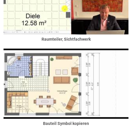
Friesengiebel
Quergiebel
Schleppdachgiebel
Tonnengiebel
Zwerchgiebel
Glasdach
Raumteiler, Sichtfachwerk
Kaltdach
Krüppelwalmdächer
Mansarddächer
Pultdächer
Schleppdach
versetzte Pultdächer
Ringanker
Satteldächer
Spitzboden
Tonnendächer
Walm- / Zeltdächer
Bauteil Symbol kopieren
Darstellung