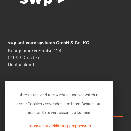
... in Wänden
Räume
Beheizung
Bodenflächen
Dachschrägflächen
Deckenflächen
swp software systems GmbH & Co. KG
Elektroausstattung
Königsbrücker Straße 124
Estrich
01099 Dresden
Sanitärausstattung
Deutschland
Wandflächen
Sanitär
0351 49285-0
Sanitärausstattung
info@vi-bim.de
Sanitärinstallation
Ihre Daten sind uns wichtig, und wir würden
Säulen / Stützen
gerne Cookies verwenden, um Ihren Besuch auf
Holzstützen
Vi BIM solutions
unserer Seite verbessern zu können.
Massivstützen
Säulen
Hilfe
Datenschutzerklärung
|
Impressum
Stahlstützen