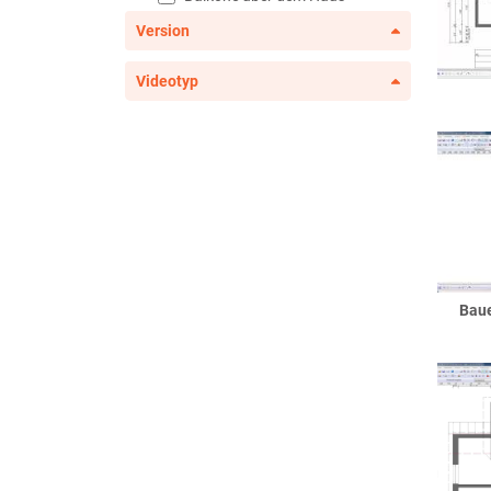
Balkonentwässerung
Version
Balkongeländer
Videotyp
französische Balkone
Bauelemente
Dachflächenfenster
Eckfenster
Eckterrassentür
erweiterte
Fenster/Sonderfenster
Fenster
Flachdachfenster
Baue
Garagentore
Haustüren
Haustürseitenteile
Innentüren
Lichtschächte
Raumteiler und Sichtfachwerk