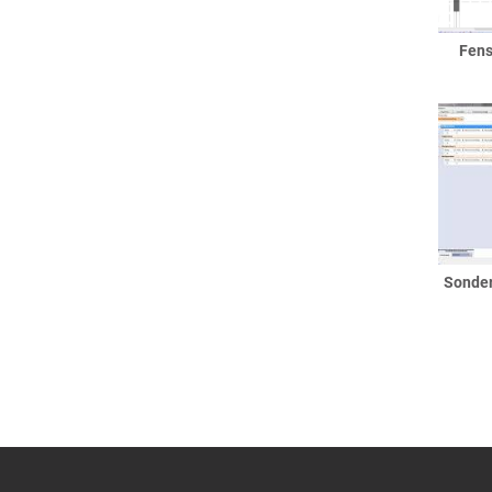
Sonderverglasungen
Sprossen
Fens
Terrassentüren
Bemusterung / Symbole
Dächer
Anbauten
Binderdach
Dachkasten
Dachüberstand
Entwässerung
Sonder
Flachdächer
Flachdach als Dach
Flachdach als Decke
Gründächer
Garagendach
Giebel
Flachdachgiebel
Friesengiebel