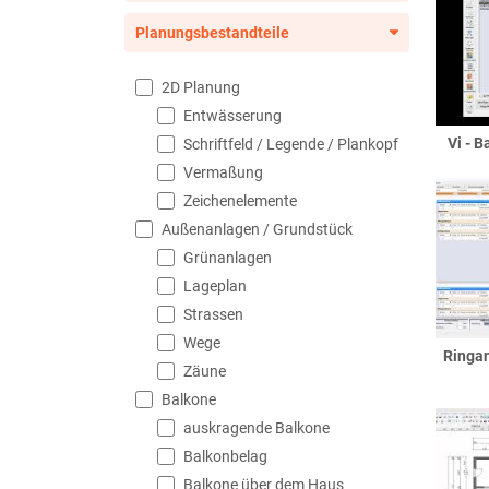
Planungsbestandteile
2D Planung
Entwässerung
Vi - 
Schriftfeld / Legende / Plankopf
Vermaßung
Zeichenelemente
Außenanlagen / Grundstück
Grünanlagen
Lageplan
Strassen
Wege
Ringan
Zäune
Balkone
auskragende Balkone
Balkonbelag
Balkone über dem Haus