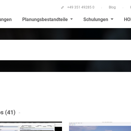
+49 351 49285 0
Blog
ungen
Planungsbestandteile
Schulungen
HO
s (41)