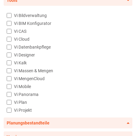
Tools
Vi Bildverwaltung
Vi BIM Konfigurator
Vi CAS
Vi Cloud
Vi Datenbankpflege
Vi Designer
Vi Kalk
Vi Massen & Mengen
Vi MengenCloud
Vi Mobile
Vi Panorama
Vi Plan
Vi Projekt
Planungsbestandteile