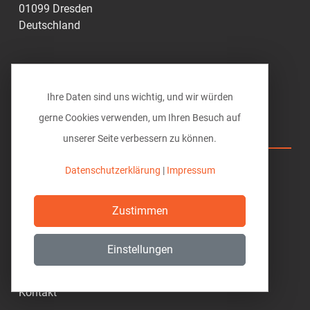
01099 Dresden
Deutschland
0351 49285-0
info@vi-bim.de
Ihre Daten sind uns wichtig, und wir würden
gerne Cookies verwenden, um Ihren Besuch auf
Vi BIM solutions
unserer Seite verbessern zu können.
Hilfe
Datenschutzerklärung
|
Impressum
Download
Zustimmen
Datenschutz
Einstellungen
Impressum
Kontakt