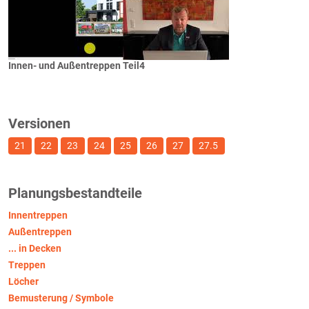
Innen- und Außentreppen Teil4
Versionen
21
22
23
24
25
26
27
27.5
Planungsbestandteile
Innentreppen
Außentreppen
... in Decken
Treppen
Löcher
Bemusterung / Symbole