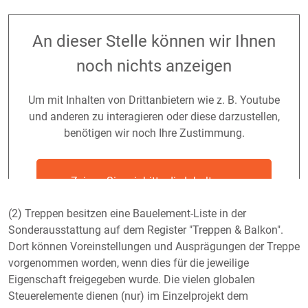
An dieser Stelle können wir Ihnen
noch nichts anzeigen
Um mit Inhalten von Drittanbietern wie z. B. Youtube
und anderen zu interagieren oder diese darzustellen,
benötigen wir noch Ihre Zustimmung.
Zeigen Sie mir bitte die Inhalte von
YouTube an
(2) Treppen besitzen eine Bauelement-Liste in der
Sonderausstattung auf dem Register "Treppen & Balkon".
Ich bin damit einverstanden, dass mir Inhalte von
Dort können Voreinstellungen und Ausprägungen der Treppe
Drittanbietern angezeigt werden. Damit können
vorgenommen worden, wenn dies für die jeweilige
personenbezogene Daten an Drittanbieter übermittelt werden.
Eigenschaft freigegeben wurde. Die vielen globalen
Je nach Anbieter werden weitere notwendige Cookies der
Steuerelemente dienen (nur) im Einzelprojekt dem
Anbieter auf meinem Gerät gespeichert. Mehr Informationen