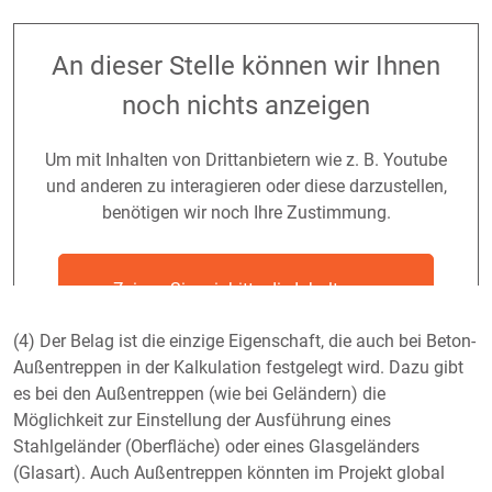
An dieser Stelle können wir Ihnen
noch nichts anzeigen
Um mit Inhalten von Drittanbietern wie z. B. Youtube
und anderen zu interagieren oder diese darzustellen,
benötigen wir noch Ihre Zustimmung.
Zeigen Sie mir bitte die Inhalte von
YouTube an
(4) Der Belag ist die einzige Eigenschaft, die auch bei Beton-
Außentreppen in der Kalkulation festgelegt wird. Dazu gibt
Ich bin damit einverstanden, dass mir Inhalte von
es bei den Außentreppen (wie bei Geländern) die
Drittanbietern angezeigt werden. Damit können
Möglichkeit zur Einstellung der Ausführung eines
personenbezogene Daten an Drittanbieter übermittelt werden.
Stahlgeländer (Oberfläche) oder eines Glasgeländers
Je nach Anbieter werden weitere notwendige Cookies der
(Glasart). Auch Außentreppen könnten im Projekt global
Anbieter auf meinem Gerät gespeichert. Mehr Informationen