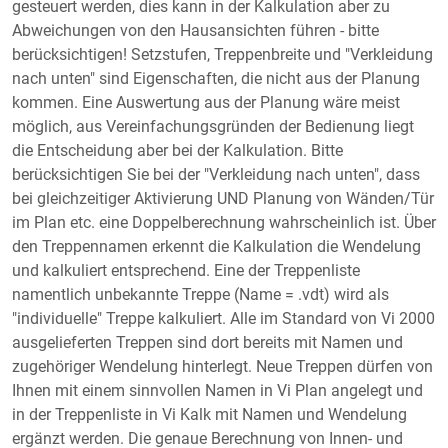
gesteuert werden, dies kann in der Kalkulation aber zu
dazu finden Sie
hier
.
Abweichungen von den Hausansichten führen - bitte
berücksichtigen! Setzstufen, Treppenbreite und "Verkleidung
nach unten" sind Eigenschaften, die nicht aus der Planung
kommen. Eine Auswertung aus der Planung wäre meist
möglich, aus Vereinfachungsgründen der Bedienung liegt
die Entscheidung aber bei der Kalkulation. Bitte
berücksichtigen Sie bei der "Verkleidung nach unten", dass
bei gleichzeitiger Aktivierung UND Planung von Wänden/Tür
im Plan etc. eine Doppelberechnung wahrscheinlich ist. Über
den Treppennamen erkennt die Kalkulation die Wendelung
und kalkuliert entsprechend. Eine der Treppenliste
namentlich unbekannte Treppe (Name =
.vdt) wird als
"individuelle" Treppe kalkuliert. Alle im Standard von Vi 2000
ausgelieferten Treppen sind dort bereits mit Namen und
zugehöriger Wendelung hinterlegt. Neue Treppen dürfen von
Ihnen mit einem sinnvollen Namen in Vi Plan angelegt und
in der Treppenliste in Vi Kalk mit Namen und Wendelung
ergänzt werden. Die genaue Berechnung von Innen- und