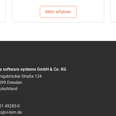
Mehr erfahren
p software systems GmbH & Co. KG
nigsbrücker Straße 124
099 Dresden
utschland
51 49285-0
fo@vi-bim.de