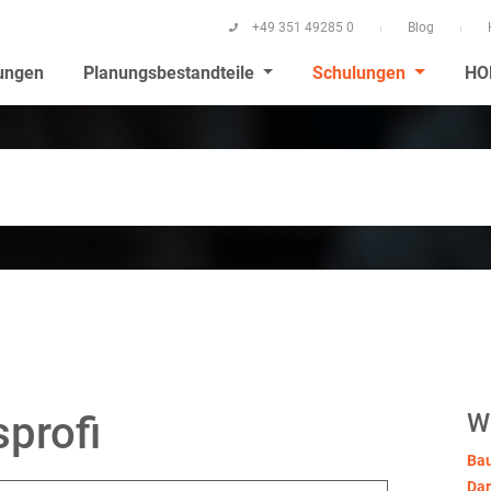
+49 351 49285 0
Blog
ungen
Planungsbestandteile
Schulungen
HO
profi
W
Ba
Dar